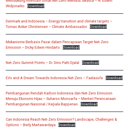
Mendukung Investasi Untuk Net-Zero Menurut Swasta – N. Edwin
Widjonarko
Download
Denmark and Indonesia – Energy transition and climate targets –
Tomas Anker Christensen – Climate Ambassador
Download
Mekanisme Berbasis Pasar dalam Pencapaian Target Net-Zero
Emission – Dicky Edwin Hindarto
Download
Net-Zero Summit Points – Dr. Dino Patti Djalal
Download
EVs and A Dream Towards Indonesia Net-Zero – Faelasufa
Download
Pembangunan Rendah Karbon Indonesia dan Net-Zero Emission
Menuju Ekonomi Hijau – Suharso Monoarfa – Menteri Perencanaan
Pembangunan Nasional / Kepala Bappenas
Download
Can Indonesia Reach Net-Zero Emission? Landscape, Challenges &
Options – Berly Martawardaya
Download